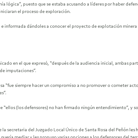
ía lógica”, puesto que se estaba acusando a líderes por haber defend
iniciaran el proceso de exploración.
e informada dándoles a conocer el proyecto de explotación minera q
icado en el que expresó, “después de la audiencia inicial, ambas par
e de imputaciones”.
a “fue siempre hacer un compromiso a no promover o cometer actos 
es”.
 “ellos (los defensores) no han firmado ningún entendimiento”, y sol
a secretaria del Juzgado Local Único de Santa Rosa del Peñón les hi
quería mediar y les propuso varias opciones a los defensores del terr