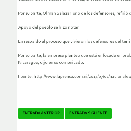
Por su parte, Olman Salazar, uno de los defensores, refiri
Apoyo del pueblo se hizo notar
En respaldo al proceso que vivieron los defensores del territ
Por su parte, la empresa planteó que está enfocada en prob
Nicaragua, dijo en su comunicado.
Fuente: http://www.laprensa.com.ni/2017/07/01/nacionales
Navegador
ENTRADA ANTERIOR
ENTRADA SIGUIENTE
de