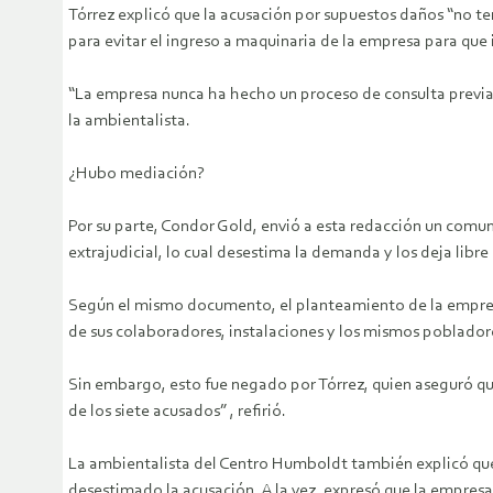
Tórrez explicó que la acusación por supuestos daños “no ten
para evitar el ingreso a maquinaria de la empresa para que 
“La empresa nunca ha hecho un proceso de consulta previa 
la ambientalista.
¿Hubo mediación?
Por su parte, Condor Gold, envió a esta redacción un comun
extrajudicial, lo cual desestima la demanda y los deja libr
Según el mismo documento, el planteamiento de la empres
de sus colaboradores, instalaciones y los mismos poblador
Sin embargo, esto fue negado por Tórrez, quien aseguró que
de los siete acusados” , refirió.
La ambientalista del Centro Humboldt también explicó que l
desestimado la acusación. A la vez, expresó que la empresa 