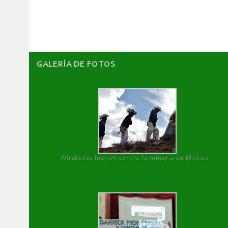
artículos
GALERÌA DE FOTOS
Wirakutas luchan contra la minería en México