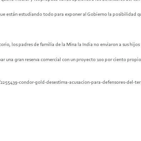
ó que están estudiando todo para exponer al Gobierno la posibilidad 
orio, los padres de familia de la Mina la India no enviaron a sus hijos
ar una gran reserva comercial con un proyecto 100 por ciento propio 
/2255439-condor-gold-desestima-acusacion-para-defensores-del-terr