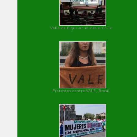
Valle de Elqui sin minería. Chile
Protestas contra VALE, Brasil