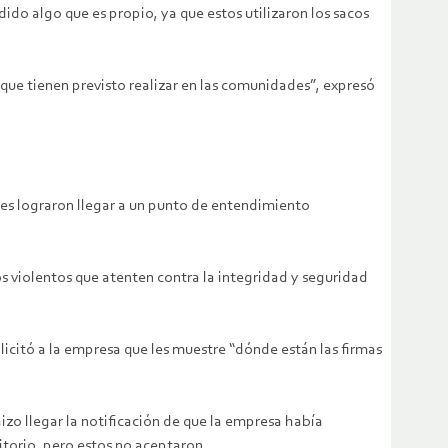
ido algo que es propio, ya que estos utilizaron los sacos
ue tienen previsto realizar en las comunidades”, expresó
tes lograron llegar a un punto de entendimiento
violentos que atenten contra la integridad y seguridad
icitó a la empresa que les muestre “dónde están las firmas
zo llegar la notificación de que la empresa había
itorio, pero estos no aceptaron.