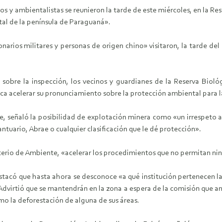
os y ambientalistas se reunieron la tarde de este miércoles, en la Re
tal de la península de Paraguaná».
narios militares y personas de origen chino» visitaron, la tarde de
obre la inspección, los vecinos y guardianes de la Reserva Biol
ica acelerar su pronunciamiento sobre la protección ambiental para l
e, señaló la posibilidad de explotación minera como «un irrespeto 
ntuario, Abrae o cualquier clasificación que le dé protección».
sterio de Ambiente, «acelerar los procedimientos que no permitan ni
stacó que hasta ahora se desconoce «a qué institución pertenecen las
dvirtió que se mantendrán en la zona a espera de la comisión que 
o la deforestación de alguna de sus áreas.