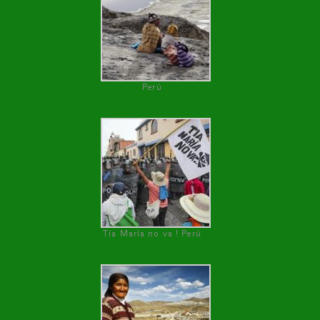
Perú
Tía María no va ! Perú