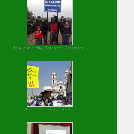
No a la minería , Bariloche, Argentina
PUEBLA, Pue, 27 Enero