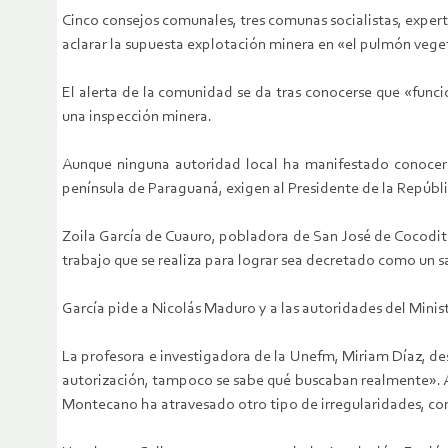
Cinco consejos comunales, tres comunas socialistas, expert
aclarar la supuesta explotación minera en «el pulmón vege
El alerta de la comunidad se da tras conocerse que «funcio
una inspección minera.
Aunque ninguna autoridad local ha manifestado conocer s
península de Paraguaná, exigen al Presidente de la Repúbl
Zoila García de Cuauro, pobladora de San José de Cocodit
trabajo que se realiza para lograr sea decretado como un sa
García pide a Nicolás Maduro y a las autoridades del Mini
La profesora e investigadora de la Unefm, Miriam Díaz, de
autorización, tampoco se sabe qué buscaban realmente». A
Montecano ha atravesado otro tipo de irregularidades, com