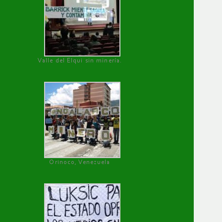
Valle del Elqui sin minería.
Orinoco, Venezuela