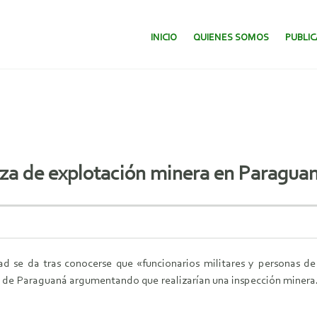
SALTAR AL CONTENIDO.
INICIO
QUIENES SOMOS
PUBLI
za de explotación minera en Paragua
ad se da tras conocerse que «funcionarios militares y personas de 
la de Paraguaná argumentando que realizarían una inspección minera