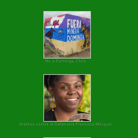
No a Dominga, Chile
Atentan contra la Defensora Francisca Márquez