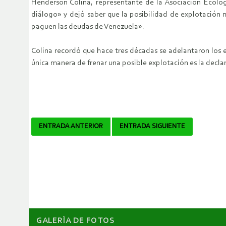
Henderson Colina, representante de la Asociación Ecológ
diálogo» y dejó saber que la posibilidad de explotación mi
paguen las deudas de Venezuela».
Colina recordó que hace tres décadas se adelantaron los
única manera de frenar una posible explotación es la decl
Navegador
ENTRADA ANTERIOR
ENTRADA SIGUIENTE
de
artículos
GALERÌA DE FOTOS