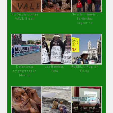
Protestas contra
No a la minería ,
VALE, Brasil
Bariloche,
Argentina
Defensoras
Las Bambas,
PUEBLA, Pue, 27
amenazadas en
Perú
Enero
México