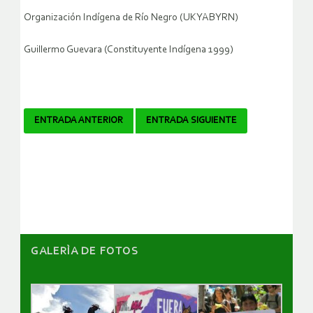
Organización Indígena de Río Negro (UKYABYRN)
Guillermo Guevara (Constituyente Indígena 1999)
Navegador
ENTRADA ANTERIOR
ENTRADA SIGUIENTE
de
artículos
GALERÌA DE FOTOS