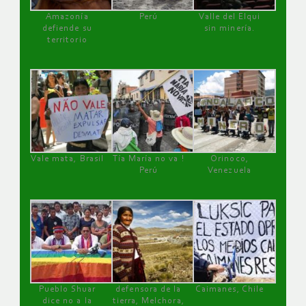
Amazonía
Perú
Valle del Elqui
defiende su
sin minería.
territorio
Vale mata, Brasil
Tía María no va !
Orinoco,
Perú
Venezuela
Pueblo Shuar
defensora de la
Caimanes, Chile
dice no a la
tierra, Melchora,