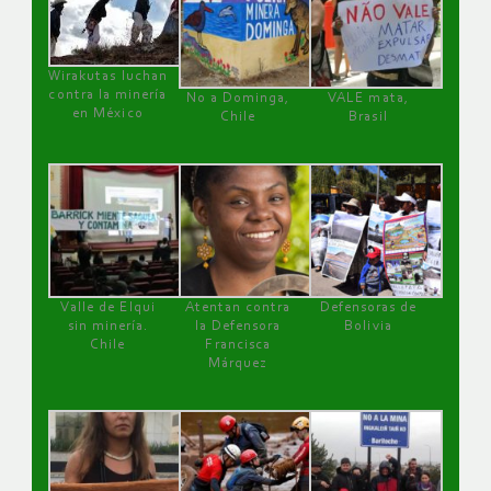
Wirakutas luchan
contra la minería
No a Dominga,
VALE mata,
en México
Chile
Brasil
Valle de Elqui
Atentan contra
Defensoras de
sin minería.
la Defensora
Bolivia
Chile
Francisca
Márquez