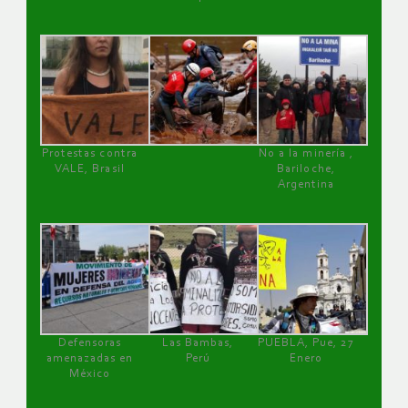
Protestas contra
No a la minería ,
VALE, Brasil
Bariloche,
Argentina
Defensoras
Las Bambas,
PUEBLA, Pue, 27
amenazadas en
Perú
Enero
México