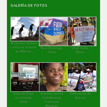
GALERÌA DE FOTOS
Wirakutas luchan
contra la minería
No a Dominga,
VALE mata,
en México
Chile
Brasil
Valle de Elqui
Atentan contra
Defensoras de
sin minería.
la Defensora
Bolivia
Chile
Francisca
Márquez