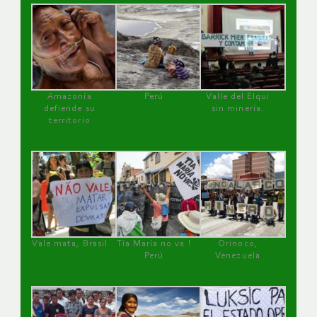
Amazonía
Perú
Valle del Elqui
defiende su
sin minería.
territorio
Vale mata, Brasil
Tía María no va !
Orinoco,
Perú
Venezuela