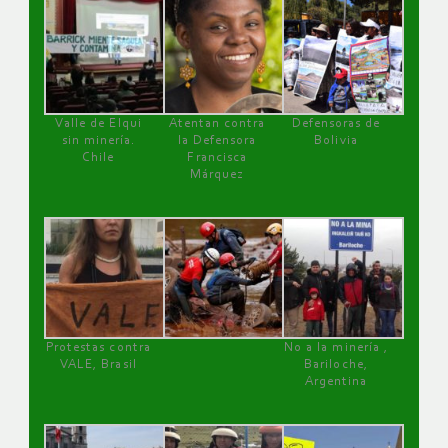
Valle de Elqui
Atentan contra
Defensoras de
sin minería.
la Defensora
Bolivia
Chile
Francisca
Márquez
Protestas contra
No a la minería ,
VALE, Brasil
Bariloche,
Argentina