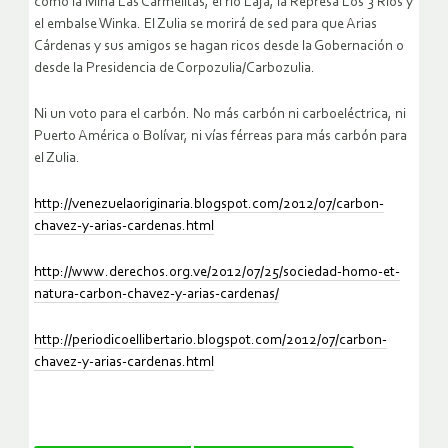
como la Mina Las Carmelitas, el río Laja, la Represa Los 3 Ríos y
el embalse Winka. El Zulia se morirá de sed para que Arias
Cárdenas y sus amigos se hagan ricos desde la Gobernación o
desde la Presidencia de Corpozulia/Carbozulia.
Ni un voto para el carbón. No más carbón ni carboeléctrica, ni
Puerto América o Bolívar, ni vías férreas para más carbón para
el Zulia.
http://venezuelaoriginaria.blogspot.com/2012/07/carbon-
chavez-y-arias-cardenas.html
http://www.derechos.org.ve/2012/07/25/sociedad-homo-et-
natura-carbon-chavez-y-arias-cardenas/
http://periodicoellibertario.blogspot.com/2012/07/carbon-
chavez-y-arias-cardenas.html