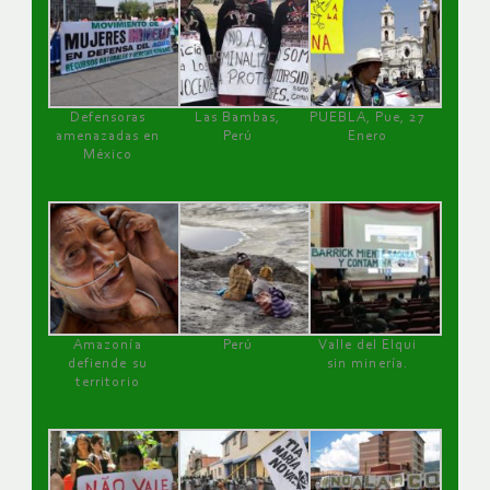
Defensoras
Las Bambas,
PUEBLA, Pue, 27
amenazadas en
Perú
Enero
México
Amazonía
Perú
Valle del Elqui
defiende su
sin minería.
territorio