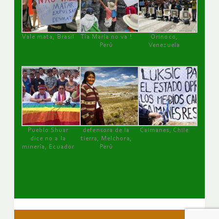
Vale mata, Brasil
Tía María no va !
Orinoco,
Perú
Venezuela
Pueblo Shuar
defensora de la
Caimanes, Chile
dice no a la
tierra, Melchora,
minería, Ecuador
Perú