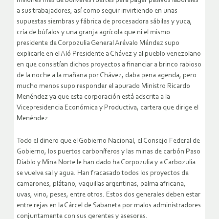
millones más de bolívares fuertes para pagar pasivos laborales
a sus trabajadores, así como seguir invirtiendo en unas
supuestas siembras y fábrica de procesadora sábilas y yuca,
cría de búfalos y una granja agrícola que ni el mismo
presidente de Corpozulia General Arévalo Méndez supo
explicarle en el Aló Presidente a Chávez y al pueblo venezolano
en que consistían dichos proyectos a financiar a brinco rabioso
de la noche a la mañana por Chávez, daba pena agenda, pero
mucho menos supo responder el apurado Ministro Ricardo
Menéndez ya que esta corporación está adscrita a la
Vicepresidencia Económica y Productiva, cartera que dirige el
Menéndez.
Todo el dinero que el Gobierno Nacional, el Consejo Federal de
Gobierno, los puertos carboníferos y las minas de carbón Paso
Diablo y Mina Norte le han dado ha Corpozulia y a Carbozulia
se vuelve sal y agua. Han fracasado todos los proyectos de
camarones, plátano, vaquillas argentinas, palma africana,
uvas, vino, peses, entre otros. Estos dos generales deben estar
entre rejas en la Cárcel de Sabaneta por malos administradores
conjuntamente con sus gerentes y asesores.