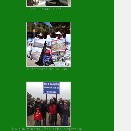
VALE mata, Brasil
Defensoras de Bolivia
No a la minería , Bariloche, Argentina