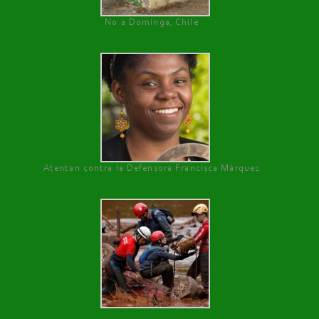
No a Dominga, Chile
Atentan contra la Defensora Francisca Márquez