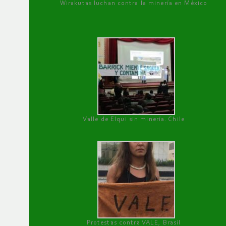
Wirakutas luchan contra la minería en México
Valle de Elqui sin minería. Chile
Protestas contra VALE, Brasil