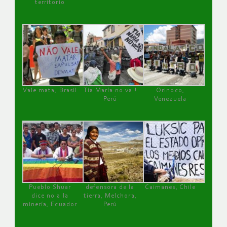
territorio
Vale mata, Brasil
Tía María no va !
Orinoco,
Perú
Venezuela
Pueblo Shuar
defensora de la
Caimanes, Chile
dice no a la
tierra, Melchora,
minería, Ecuador
Perú