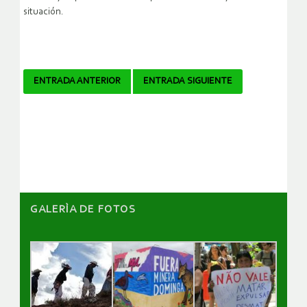
situación.
Navegador
ENTRADA ANTERIOR
ENTRADA SIGUIENTE
de
artículos
GALERÌA DE FOTOS