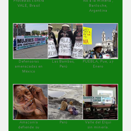
Protestas contra
No a la minería ,
VALE, Brasil
Bariloche,
Argentina
Defensoras
Las Bambas,
PUEBLA, Pue, 27
amenazadas en
Perú
Enero
México
Amazonía
Perú
Valle del Elqui
defiende su
sin minería.