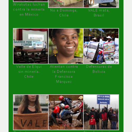
Wirakutas luchan
contra la minería
No a Dominga,
VALE mata,
en México
Chile
Brasil
Valle de Elqui
Atentan contra
Defensoras de
sin minería.
la Defensora
Bolivia
Chile
Francisca
Márquez