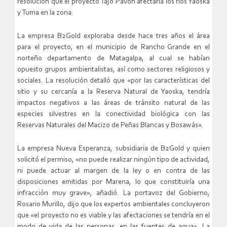
resolución que el proyecto Tajo Pavón afectaría los ríos Yaoska
y Tuma en la zona.
La empresa B2Gold exploraba desde hace tres años el área
para el proyecto, en el municipio de Rancho Grande en el
norteño departamento de Matagalpa, al cual se habían
opuesto grupos ambientalistas, así como sectores religiosos y
sociales. La resolución detalló que «por las características del
sitio y su cercanía a la Reserva Natural de Yaoska, tendría
impactos negativos a las áreas de tránsito natural de las
especies silvestres en la conectividad biológica con las
Reservas Naturales del Macizo de Peñas Blancas y Bosawás».
La empresa Nueva Esperanza, subsidiaria de B2Gold y quien
solicitó el permiso, «no puede realizar ningún tipo de actividad,
ni puede actuar al margen de la ley o en contra de las
disposiciones emitidas por Marena, lo que constituiría una
infracción muy grave», añadió. La portavoz del Gobierno,
Rosario Murillo, dijo que los expertos ambientales concluyeron
que «el proyecto no es viable y las afectaciones se tendría en el
modo de vida de las personas, en las fuentes de agua». La