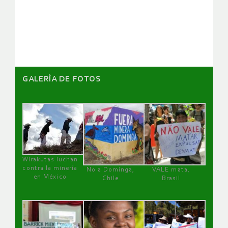
de
artículos
GALERÌA DE FOTOS
Wirakutas luchan
contra la minería
No a Dominga,
VALE mata,
en México
Chile
Brasil