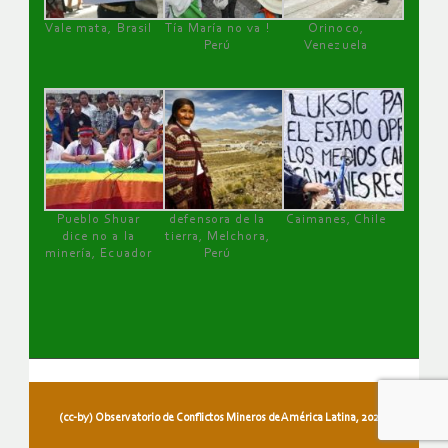
Vale mata, Brasil
Tía María no va !
Orinoco,
Perú
Venezuela
Pueblo Shuar
defensora de la
Caimanes, Chile
dice no a la
tierra, Melchora,
minería, Ecuador
Perú
(cc-by) Observatorio de Conflictos Mineros de América Latina, 2026