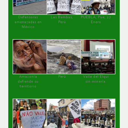
Defensoras
Las Bambas,
PUEBLA, Pue, 27
amenazadas en
Perú
Enero
México
Amazonía
Perú
Valle del Elqui
defiende su
sin minería.
territorio