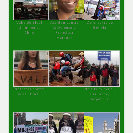
Valle de Elqui
Atentan contra
Defensoras de
sin minería.
la Defensora
Bolivia
Chile
Francisca
Márquez
Protestas contra
No a la minería ,
VALE, Brasil
Bariloche,
Argentina