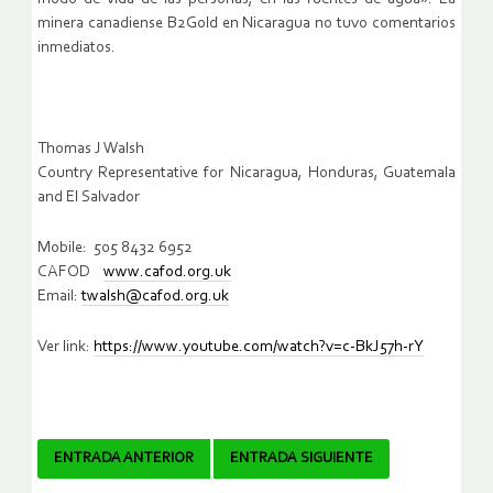
minera canadiense B2Gold en Nicaragua no tuvo comentarios
inmediatos.
Thomas J Walsh
Country Representative for Nicaragua, Honduras, Guatemala
and El Salvador
Mobile: 505 8432 6952
CAFOD
www.cafod.org.uk
Email:
twalsh@cafod.org.uk
Ver link:
https://www.youtube.com/watch?v=c-BkJ57h-rY
Navegador
ENTRADA ANTERIOR
ENTRADA SIGUIENTE