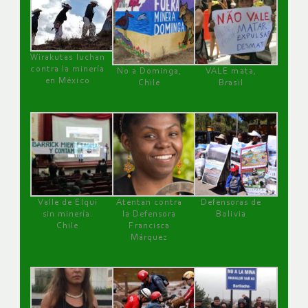
Wirakutas luchan
contra la minería
No a Dominga,
VALE mata,
en México
Chile
Brasil
Valle de Elqui
Atentan contra
Defensoras de
sin minería.
la Defensora
Bolivia
Chile
Francisca
Márquez