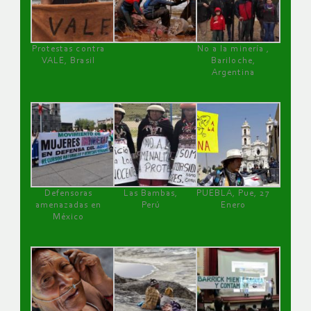
Protestas contra
No a la minería ,
VALE, Brasil
Bariloche,
Argentina
Defensoras
Las Bambas,
PUEBLA, Pue, 27
amenazadas en
Perú
Enero
México