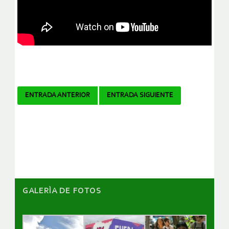
Navegador
ENTRADA ANTERIOR
ENTRADA SIGUIENTE
de
artículos
GALERÌA DE FOTOS