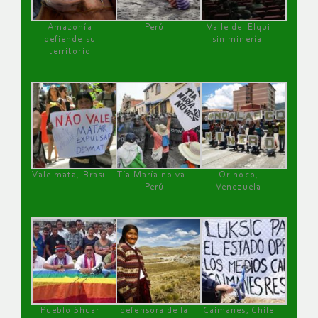
Amazonía
Perú
Valle del Elqui
defiende su
sin minería.
territorio
Vale mata, Brasil
Tía María no va !
Orinoco,
Perú
Venezuela
Pueblo Shuar
defensora de la
Caimanes, Chile