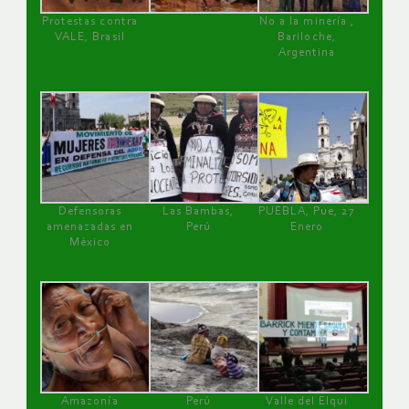
Protestas contra
No a la minería ,
VALE, Brasil
Bariloche,
Argentina
Defensoras
Las Bambas,
PUEBLA, Pue, 27
amenazadas en
Perú
Enero
México
Amazonía
Perú
Valle del Elqui