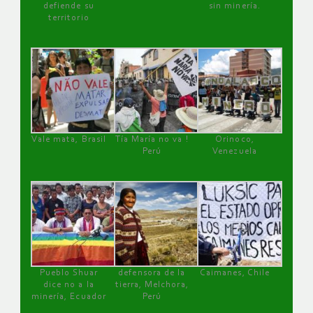
defiende su
sin minería.
territorio
Vale mata, Brasil
Tía María no va !
Orinoco,
Perú
Venezuela
Pueblo Shuar
defensora de la
Caimanes, Chile
dice no a la
tierra, Melchora,
minería, Ecuador
Perú