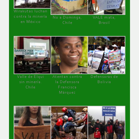
Wirakutas luchan
contra la minería
No a Dominga,
VALE mata,
en México
Chile
Brasil
Valle de Elqui
Atentan contra
Defensoras de
sin minería.
la Defensora
Bolivia
Chile
Francisca
Márquez