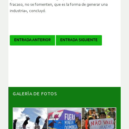
fracaso, no se fomenten, que es la forma de generar una
industria», concluyó.
Navegador
ENTRADA ANTERIOR
ENTRADA SIGUIENTE
de
artículos
GALERÌA DE FOTOS