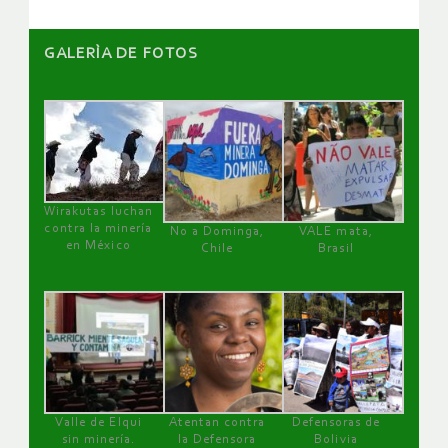
GALERÌA DE FOTOS
Wirakutas luchan
contra la minería
No a Dominga,
VALE mata,
en México
Chile
Brasil
Valle de Elqui
Atentan contra
Defensoras de
sin minería.
la Defensora
Bolivia