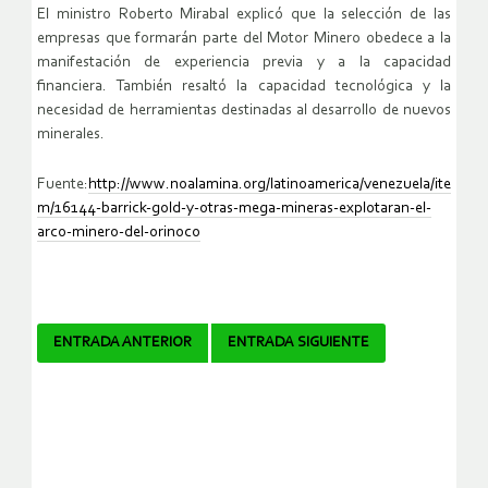
El ministro Roberto Mirabal explicó que la selección de las
empresas que formarán parte del Motor Minero obedece a la
manifestación de experiencia previa y a la capacidad
financiera. También resaltó la capacidad tecnológica y la
necesidad de herramientas destinadas al desarrollo de nuevos
minerales.
Fuente:
http://www.noalamina.org/latinoamerica/venezuela/ite
m/16144-barrick-gold-y-otras-mega-mineras-explotaran-el-
arco-minero-del-orinoco
Navegador
ENTRADA ANTERIOR
ENTRADA SIGUIENTE
de
artículos