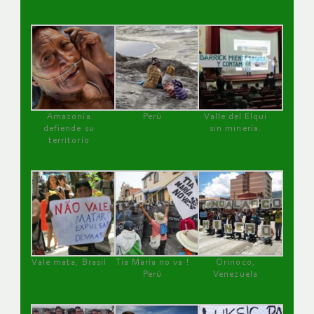
Amazonía
Perú
Valle del Elqui
defiende su
sin minería.
territorio
Vale mata, Brasil
Tía María no va !
Orinoco,
Perú
Venezuela