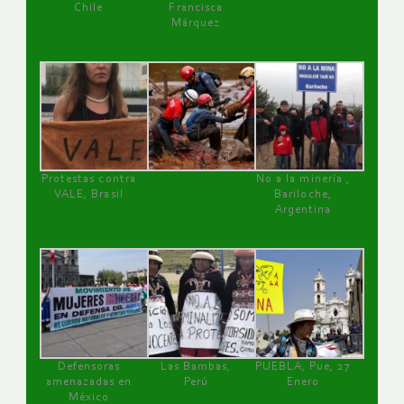
Chile
Francisca
Márquez
Protestas contra
No a la minería ,
VALE, Brasil
Bariloche,
Argentina
Defensoras
Las Bambas,
PUEBLA, Pue, 27
amenazadas en
Perú
Enero
México