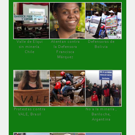
Valle de Elqui
Atentan contra
Defensoras de
sin minería.
la Defensora
Bolivia
Chile
Francisca
Márquez
Protestas contra
No a la minería ,
VALE, Brasil
Bariloche,
Argentina