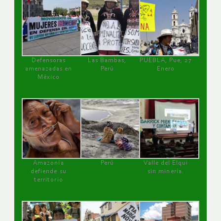
Defensoras
Las Bambas,
PUEBLA, Pue, 27
amenazadas en
Perú
Enero
México
Amazonía
Perú
Valle del Elqui
defiende su
sin minería.
territorio