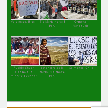
Vale mata, Brasil
Tía María no va !
Orinoco,
Perú
Venezuela
Pueblo Shuar
defensora de la
Caimanes, Chile
dice no a la
tierra, Melchora,
minería, Ecuador
Perú