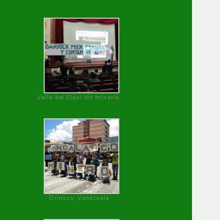
Valle del Elqui sin minería.
Orinoco, Venezuela