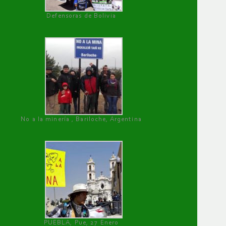
Defensoras de Bolivia
No a la minería , Bariloche, Argentina
PUEBLA, Pue, 27 Enero