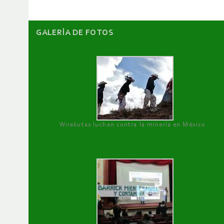
GALERÌA DE FOTOS
Wirakutas luchan contra la minería en México