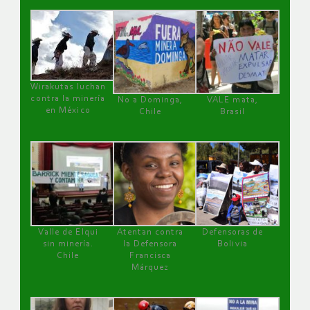
Wirakutas luchan
contra la minería
No a Dominga,
VALE mata,
en México
Chile
Brasil
Valle de Elqui
Atentan contra
Defensoras de
sin minería.
la Defensora
Bolivia
Chile
Francisca
Márquez