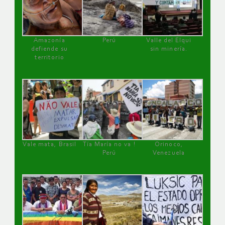
Amazonía
Perú
Valle del Elqui
defiende su
sin minería.
territorio
Vale mata, Brasil
Tía María no va !
Orinoco,
Perú
Venezuela