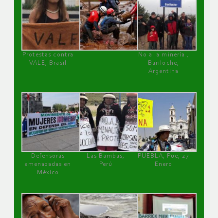
Protestas contra
No a la minería ,
VALE, Brasil
Bariloche,
Argentina
Defensoras
Las Bambas,
PUEBLA, Pue, 27
amenazadas en
Perú
Enero
México