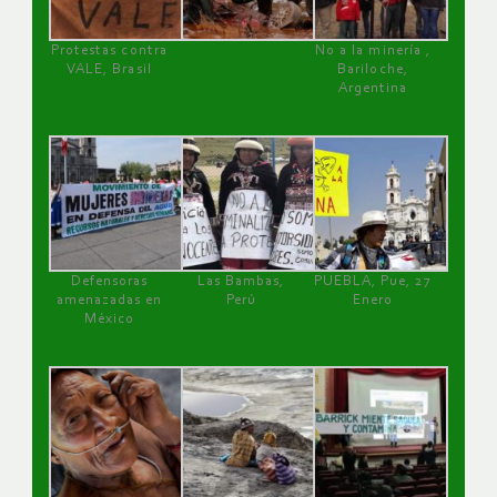
Protestas contra
No a la minería ,
VALE, Brasil
Bariloche,
Argentina
Defensoras
Las Bambas,
PUEBLA, Pue, 27
amenazadas en
Perú
Enero
México