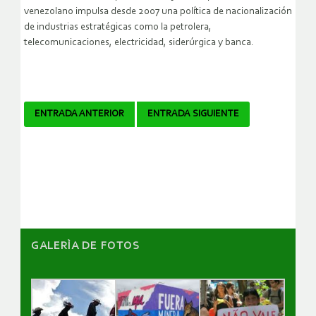
venezolano impulsa desde 2007 una política de nacionalización
de industrias estratégicas como la petrolera,
telecomunicaciones, electricidad, siderúrgica y banca.
Navegador
ENTRADA ANTERIOR
ENTRADA SIGUIENTE
de
artículos
GALERÌA DE FOTOS