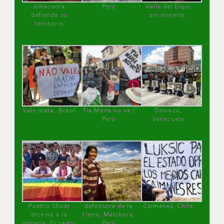
Amazonía
Perú
Valle del Elqui
defiende su
sin minería.
territorio
Vale mata, Brasil
Tía María no va !
Orinoco,
Perú
Venezuela
Pueblo Shuar
defensora de la
Caimanes, Chile
dice no a la
tierra, Melchora,
minería, Ecuador
Perú