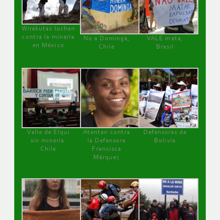
Wirakutas luchan
contra la minería
No a Dominga,
VALE mata,
en México
Chile
Brasil
Valle de Elqui
Atentan contra
Defensoras de
sin minería.
la Defensora
Bolivia
Chile
Francisca
Márquez