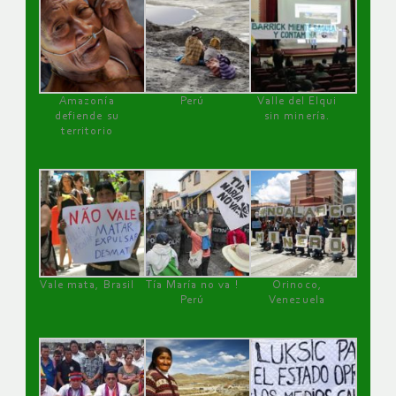
Amazonía
Perú
Valle del Elqui
defiende su
sin minería.
territorio
Vale mata, Brasil
Tía María no va !
Orinoco,
Perú
Venezuela