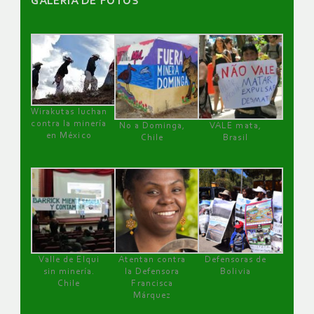
GALERÌA DE FOTOS
Wirakutas luchan
contra la minería
No a Dominga,
VALE mata,
en México
Chile
Brasil
Valle de Elqui
Atentan contra
Defensoras de
sin minería.
la Defensora
Bolivia
Chile
Francisca
Márquez