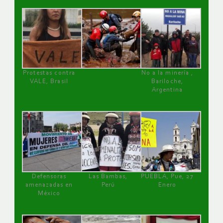
Protestas contra
No a la minería ,
VALE, Brasil
Bariloche,
Argentina
Defensoras
Las Bambas,
PUEBLA, Pue, 27
amenazadas en
Perú
Enero
México