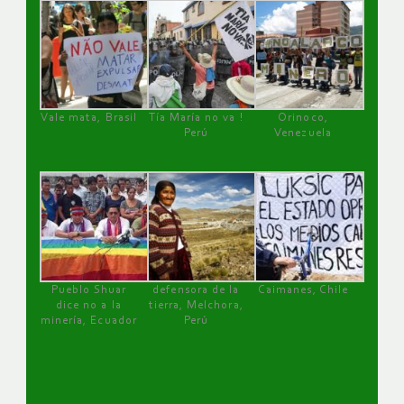
Vale mata, Brasil
Tía María no va !
Orinoco,
Perú
Venezuela
Pueblo Shuar
defensora de la
Caimanes, Chile
dice no a la
tierra, Melchora,
minería, Ecuador
Perú