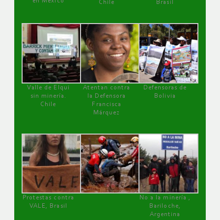
en México
Chile
Brasil
Valle de Elqui
Atentan contra
Defensoras de
sin minería.
la Defensora
Bolivia
Chile
Francisca
Márquez
Protestas contra
No a la minería ,
VALE, Brasil
Bariloche,
Argentina