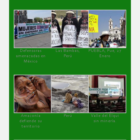
Defensoras
Las Bambas,
PUEBLA, Pue, 27
amenazadas en
Perú
Enero
México
Amazonía
Perú
Valle del Elqui
defiende su
sin minería.
territorio