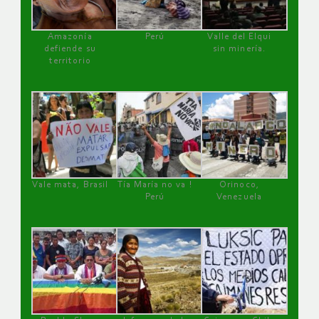
Amazonía
Perú
Valle del Elqui
defiende su
sin minería.
territorio
Vale mata, Brasil
Tía María no va !
Orinoco,
Perú
Venezuela