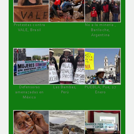
Protestas contra
No a la minería ,
VALE, Brasil
Bariloche,
Argentina
Defensoras
Las Bambas,
PUEBLA, Pue, 27
amenazadas en
Perú
Enero
México