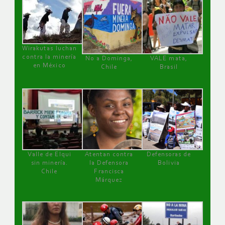
Wirakutas luchan
contra la minería
No a Dominga,
VALE mata,
en México
Chile
Brasil
Valle de Elqui
Atentan contra
Defensoras de
sin minería.
la Defensora
Bolivia
Chile
Francisca
Márquez