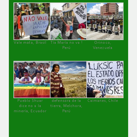
Vale mata, Brasil
Tía María no va !
Orinoco,
Perú
Venezuela
Pueblo Shuar
defensora de la
Caimanes, Chile
dice no a la
tierra, Melchora,
minería, Ecuador
Perú