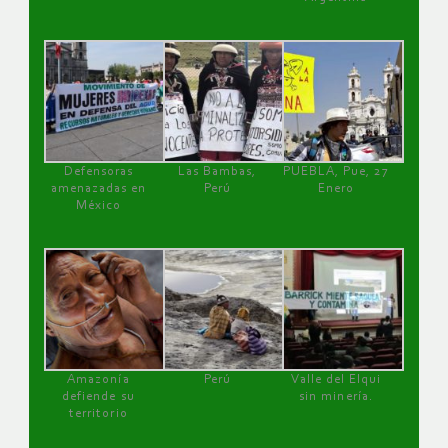
Defensoras
Las Bambas,
PUEBLA, Pue, 27
amenazadas en
Perú
Enero
México
Amazonía
Perú
Valle del Elqui
defiende su
sin minería.
territorio