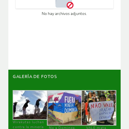
No hay archivos adjuntos.
GALERÌA DE FOTOS
Wirakutas luchan
contra la minería
No a Dominga,
VALE mata,