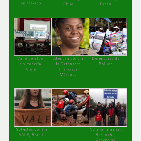
en México
Chile
Brasil
Valle de Elqui
Atentan contra
Defensoras de
sin minería.
la Defensora
Bolivia
Chile
Francisca
Márquez
Protestas contra
No a la minería ,
VALE, Brasil
Bariloche,
Argentina