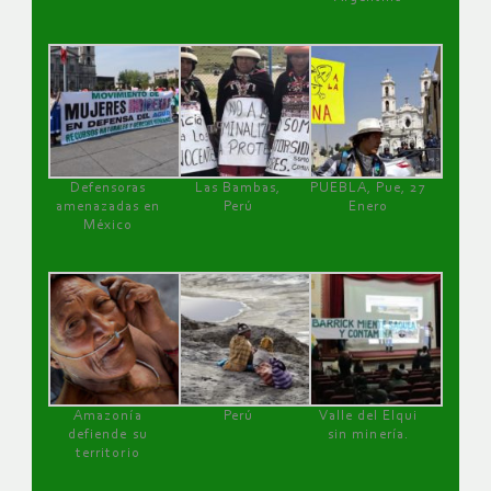
Defensoras
Las Bambas,
PUEBLA, Pue, 27
amenazadas en
Perú
Enero
México
Amazonía
Perú
Valle del Elqui
defiende su
sin minería.
territorio