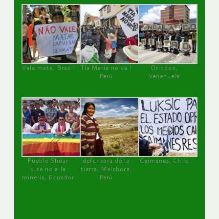
Vale mata, Brasil
Tía María no va !
Orinoco,
Perú
Venezuela
Pueblo Shuar
defensora de la
Caimanes, Chile
dice no a la
tierra, Melchora,
minería, Ecuador
Perú