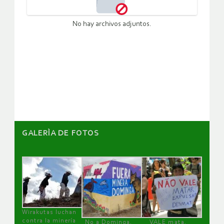
No hay archivos adjuntos.
GALERÌA DE FOTOS
Wirakutas luchan
contra la minería
No a Dominga,
VALE mata,