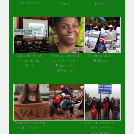
en México
Chile
Brasil
Valle de Elqui
Atentan contra
Defensoras de
sin minería.
la Defensora
Bolivia
Chile
Francisca
Márquez
Protestas contra
No a la minería ,
VALE, Brasil
Bariloche,
Argentina