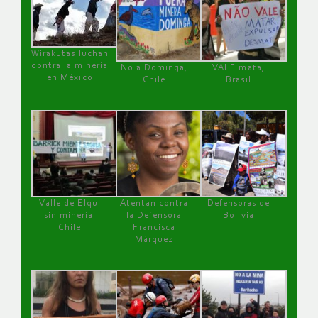
Wirakutas luchan
contra la minería
No a Dominga,
VALE mata,
en México
Chile
Brasil
Valle de Elqui
Atentan contra
Defensoras de
sin minería.
la Defensora
Bolivia
Chile
Francisca
Márquez