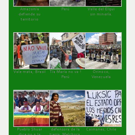
Amazonía
Perú
Valle del Elqui
defiende su
sin minería.
territorio
Vale mata, Brasil
Tía María no va !
Orinoco,
Perú
Venezuela
Pueblo Shuar
defensora de la
Caimanes, Chile
dice no a la
tierra, Melchora,