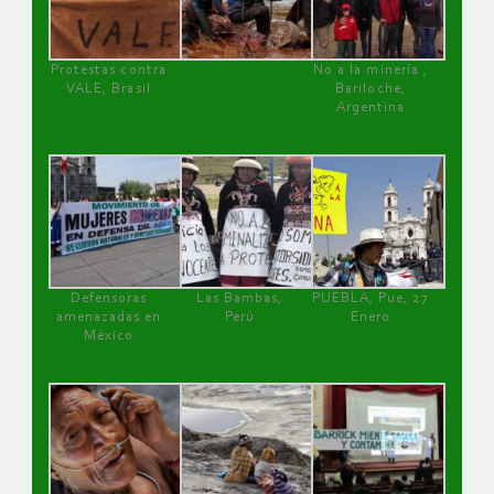
Protestas contra
No a la minería ,
VALE, Brasil
Bariloche,
Argentina
Defensoras
Las Bambas,
PUEBLA, Pue, 27
amenazadas en
Perú
Enero
México