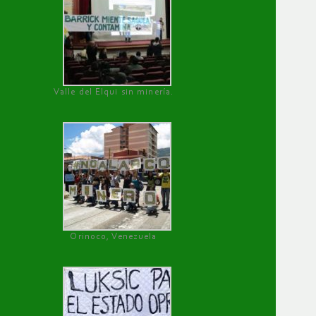
Valle del Elqui sin minería.
Orinoco, Venezuela