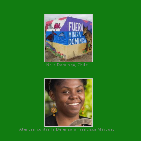
No a Dominga, Chile
Atentan contra la Defensora Francisca Márquez