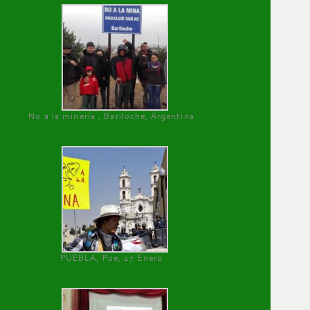
No a la minería , Bariloche, Argentina
PUEBLA, Pue, 27 Enero