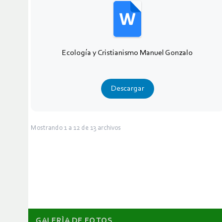
Ecología y Cristianismo Manuel Gonzalo
Descargar
Mostrando
1
a
12
de
13
archivos
GALERÌA DE FOTOS