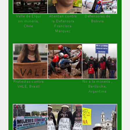
Valle de Elqui
Atentan contra
Defensoras de
sin minería.
la Defensora
Bolivia
Chile
Francisca
Márquez
Protestas contra
No a la minería ,
VALE, Brasil
Bariloche,
Argentina