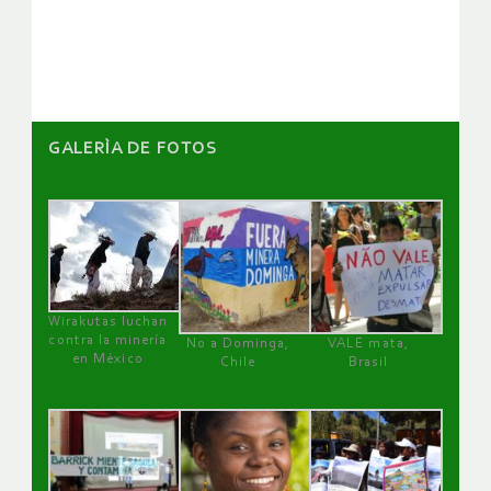
GALERÌA DE FOTOS
Wirakutas luchan
contra la minería
No a Dominga,
VALE mata,
en México
Chile
Brasil