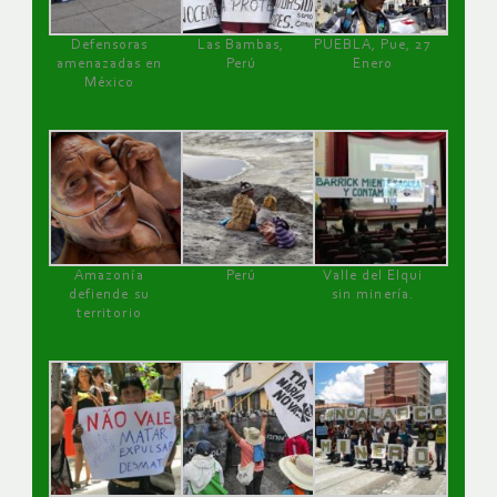
Defensoras
Las Bambas,
PUEBLA, Pue, 27
amenazadas en
Perú
Enero
México
Amazonía
Perú
Valle del Elqui
defiende su
sin minería.
territorio