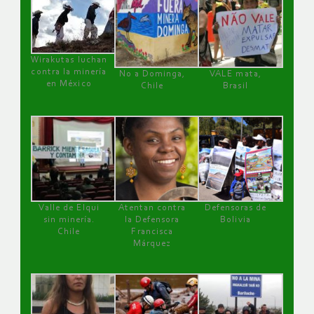
Wirakutas luchan
contra la minería
No a Dominga,
VALE mata,
en México
Chile
Brasil
Valle de Elqui
Atentan contra
Defensoras de
sin minería.
la Defensora
Bolivia
Chile
Francisca
Márquez