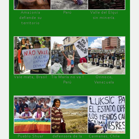
Amazonía
Perú
Valle del Elqui
defiende su
sin minería.
territorio
Vale mata, Brasil
Tía María no va !
Orinoco,
Perú
Venezuela
Pueblo Shuar
defensora de la
Caimanes, Chile