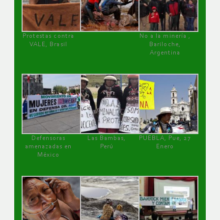
Protestas contra
No a la minería ,
VALE, Brasil
Bariloche,
Argentina
Defensoras
Las Bambas,
PUEBLA, Pue, 27
amenazadas en
Perú
Enero
México