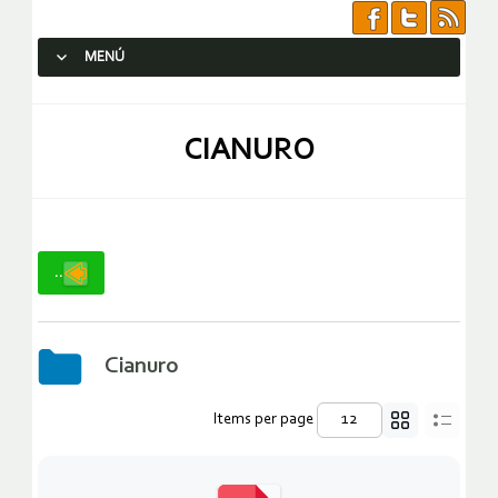
MENÚ
SALTAR AL CONTENIDO.
CIANURO
..
Cianuro
Items per page