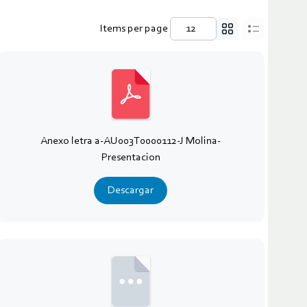
Items per page
Anexo letra a-AU003T0000112-J Molina-
Presentacion
Descargar