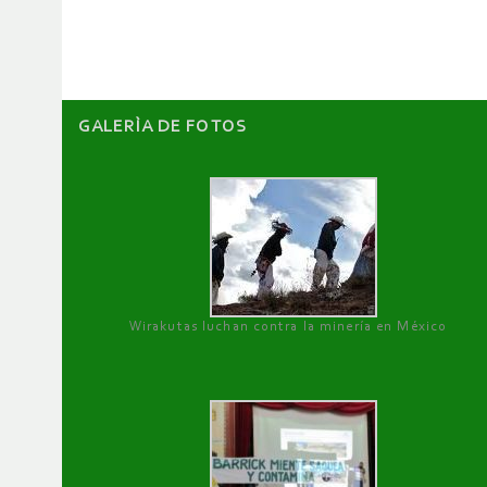
GALERÌA DE FOTOS
Wirakutas luchan contra la minería en México