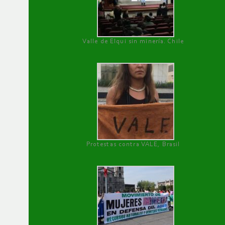
Valle de Elqui sin minería. Chile
Protestas contra VALE, Brasil