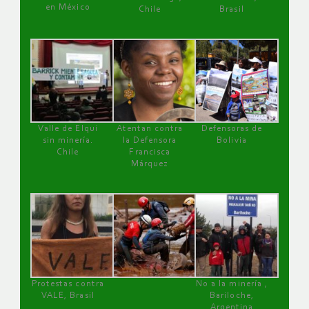
en México
Chile
Brasil
Valle de Elqui
Atentan contra
Defensoras de
sin minería.
la Defensora
Bolivia
Chile
Francisca
Márquez
Protestas contra
No a la minería ,
VALE, Brasil
Bariloche,
Argentina