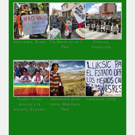
Vale mata, Brasil
Tía María no va !
Orinoco,
Perú
Venezuela
Pueblo Shuar
defensora de la
Caimanes, Chile
dice no a la
tierra, Melchora,
minería, Ecuador
Perú