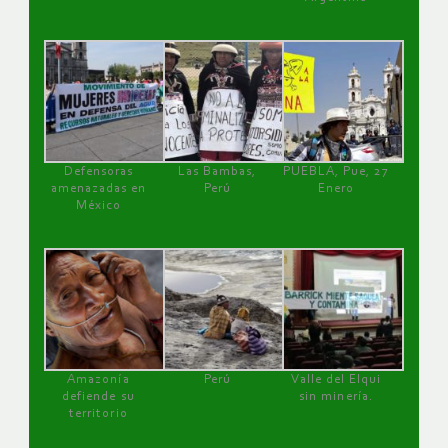
Defensoras
Las Bambas,
PUEBLA, Pue, 27
amenazadas en
Perú
Enero
México
Amazonía
Perú
Valle del Elqui
defiende su
sin minería.
territorio