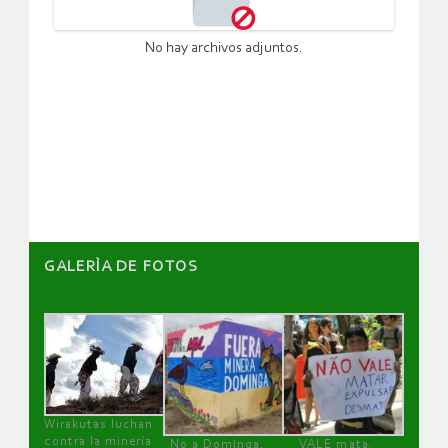
No hay archivos adjuntos.
GALERÌA DE FOTOS
Wirakutas luchan
contra la minería
No a Dominga,
VALE mata,