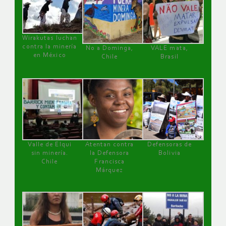
Wirakutas luchan
contra la minería
No a Dominga,
VALE mata,
en México
Chile
Brasil
Valle de Elqui
Atentan contra
Defensoras de
sin minería.
la Defensora
Bolivia
Chile
Francisca
Márquez