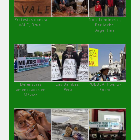
Protestas contra
No a la minería ,
VALE, Brasil
Bariloche,
Argentina
Defensoras
Las Bambas,
PUEBLA, Pue, 27
amenazadas en
Perú
Enero
México