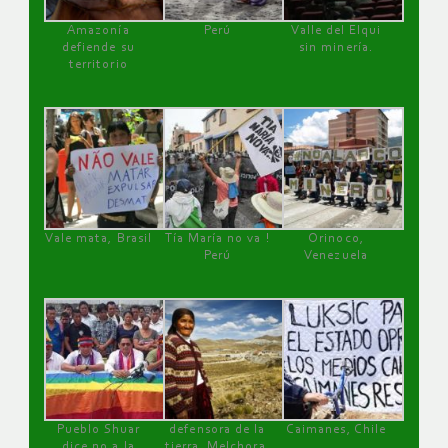
Amazonía
Perú
Valle del Elqui
defiende su
sin minería.
territorio
Vale mata, Brasil
Tía María no va !
Orinoco,
Perú
Venezuela
Pueblo Shuar
defensora de la
Caimanes, Chile
dice no a la
tierra, Melchora,