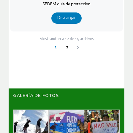
SEDEM guia de proteccion
Descargar
Mostrando
1
a
12
de
15
archivos
1
2
Siguiente
GALERÌA DE FOTOS