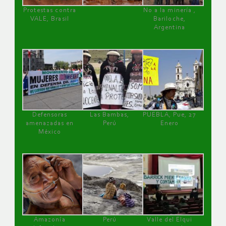
Protestas contra
No a la minería ,
VALE, Brasil
Bariloche,
Argentina
Defensoras
Las Bambas,
PUEBLA, Pue, 27
amenazadas en
Perú
Enero
México
Amazonía
Perú
Valle del Elqui