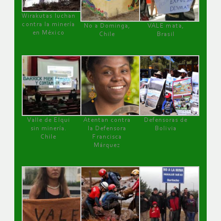
Wirakutas luchan
contra la minería
No a Dominga,
VALE mata,
en México
Chile
Brasil
Valle de Elqui
Atentan contra
Defensoras de
sin minería.
la Defensora
Bolivia
Chile
Francisca
Márquez