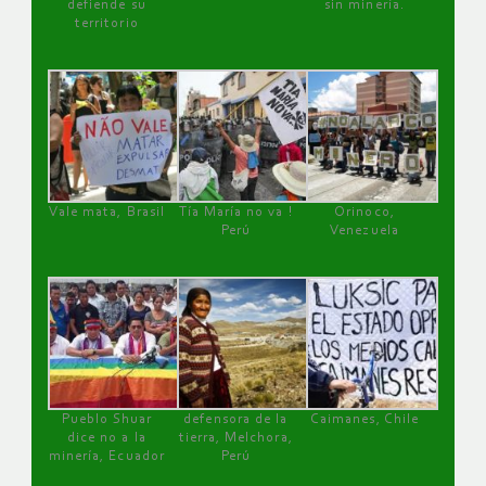
defiende su
sin minería.
territorio
Vale mata, Brasil
Tía María no va !
Orinoco,
Perú
Venezuela
Pueblo Shuar
defensora de la
Caimanes, Chile
dice no a la
tierra, Melchora,
minería, Ecuador
Perú