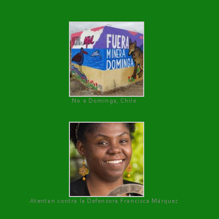
No a Dominga, Chile
Atentan contra la Defensora Francisca Márquez