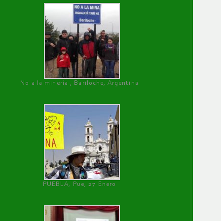
No a la minería , Bariloche, Argentina
PUEBLA, Pue, 27 Enero