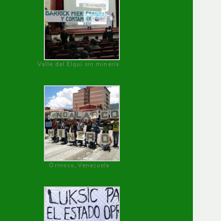
Valle del Elqui sin minería.
Orinoco, Venezuela