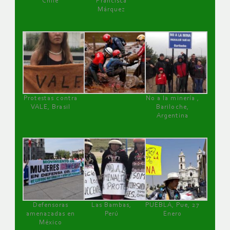
Chile
Francisca
Márquez
Protestas contra
No a la minería ,
VALE, Brasil
Bariloche,
Argentina
Defensoras
Las Bambas,
PUEBLA, Pue, 27
amenazadas en
Perú
Enero
México