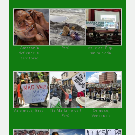
Amazonía
Perú
Valle del Elqui
defiende su
sin minería.
territorio
Vale mata, Brasil
Tía María no va !
Orinoco,
Perú
Venezuela