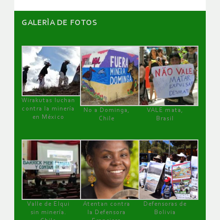
GALERÌA DE FOTOS
Wirakutas luchan
contra la minería
No a Dominga,
VALE mata,
en México
Chile
Brasil
Valle de Elqui
Atentan contra
Defensoras de
sin minería.
la Defensora
Bolivia