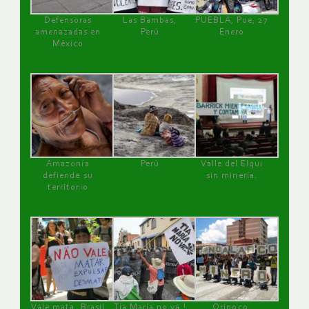
Defensoras
Las Bambas,
PUEBLA, Pue, 27
amenazadas en
Perú
Enero
México
Amazonía
Perú
Valle del Elqui
defiende su
sin minería.
territorio
Vale mata, Brasil
Tía María no va !
Orinoco,