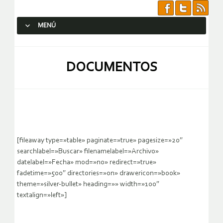
MENÚ
SALTAR AL CONTENIDO.
DOCUMENTOS
[fileaway type=»table» paginate=»true» pagesize=»20″
searchlabel=»Buscar» filenamelabel=»Archivo»
datelabel=»Fecha» mod=»no» redirect=»true»
fadetime=»500″ directories=»on» drawericon=»book»
theme=»silver-bullet» heading=»» width=»100″
textalign=»left»]