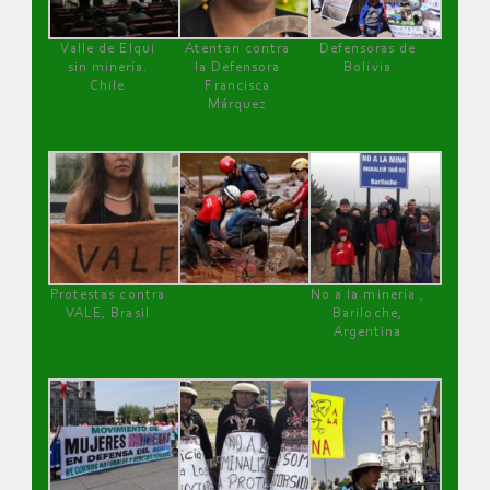
Valle de Elqui
Atentan contra
Defensoras de
sin minería.
la Defensora
Bolivia
Chile
Francisca
Márquez
Protestas contra
No a la minería ,
VALE, Brasil
Bariloche,
Argentina