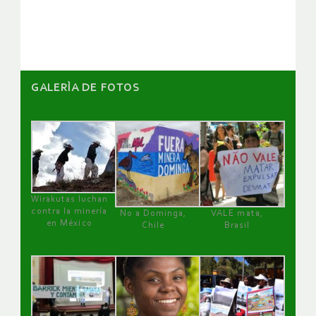
GALERÌA DE FOTOS
Wirakutas luchan
contra la minería
No a Dominga,
VALE mata,
en México
Chile
Brasil