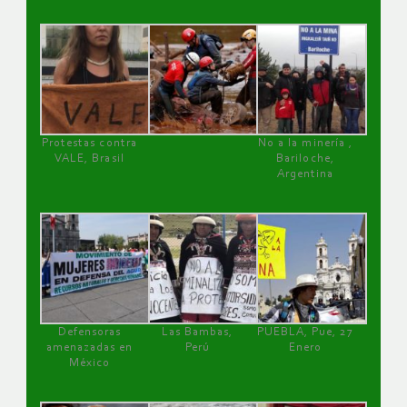
Protestas contra
No a la minería ,
VALE, Brasil
Bariloche,
Argentina
Defensoras
Las Bambas,
PUEBLA, Pue, 27
amenazadas en
Perú
Enero
México