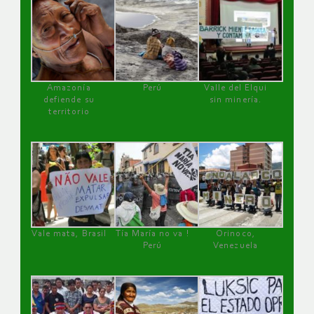
Amazonía
Perú
Valle del Elqui
defiende su
sin minería.
territorio
Vale mata, Brasil
Tía María no va !
Orinoco,
Perú
Venezuela