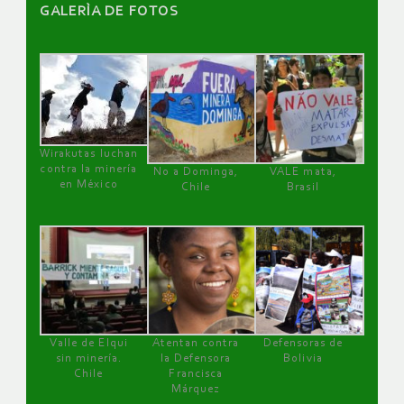
GALERÌA DE FOTOS
Wirakutas luchan
contra la minería
No a Dominga,
VALE mata,
en México
Chile
Brasil
Valle de Elqui
Atentan contra
Defensoras de
sin minería.
la Defensora
Bolivia
Chile
Francisca
Márquez