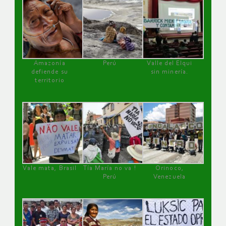
Amazonía
Perú
Valle del Elqui
defiende su
sin minería.
territorio
Vale mata, Brasil
Tía María no va !
Orinoco,
Perú
Venezuela