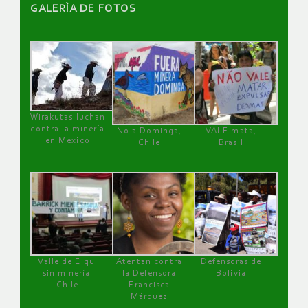
GALERÌA DE FOTOS
Wirakutas luchan
contra la minería
No a Dominga,
VALE mata,
en México
Chile
Brasil
Valle de Elqui
Atentan contra
Defensoras de
sin minería.
la Defensora
Bolivia
Chile
Francisca
Márquez