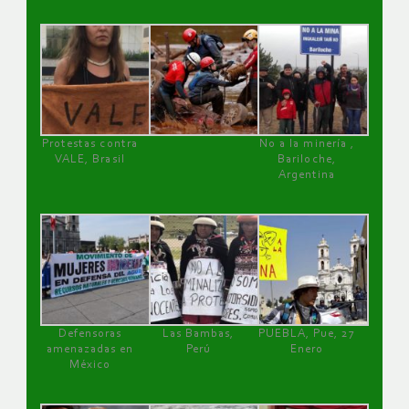
Protestas contra
No a la minería ,
VALE, Brasil
Bariloche,
Argentina
Defensoras
Las Bambas,
PUEBLA, Pue, 27
amenazadas en
Perú
Enero
México