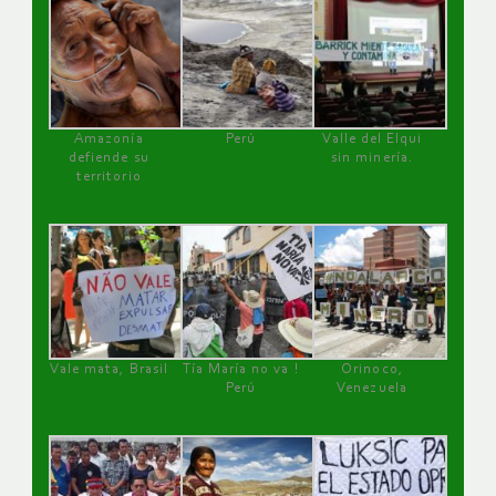
Amazonía
Perú
Valle del Elqui
defiende su
sin minería.
territorio
Vale mata, Brasil
Tía María no va !
Orinoco,
Perú
Venezuela