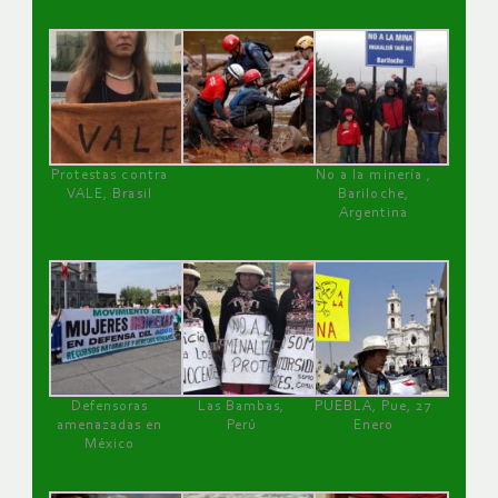
Protestas contra
No a la minería ,
VALE, Brasil
Bariloche,
Argentina
Defensoras
Las Bambas,
PUEBLA, Pue, 27
amenazadas en
Perú
Enero
México