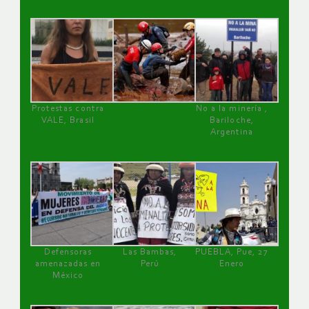
Protestas contra
No a la minería ,
VALE, Brasil
Bariloche,
Argentina
Defensoras
Las Bambas,
PUEBLA, Pue, 27
amenazadas en
Perú
Enero
México