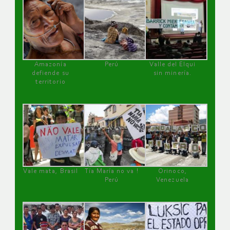
Amazonía
Perú
Valle del Elqui
defiende su
sin minería.
territorio
Vale mata, Brasil
Tía María no va !
Orinoco,
Perú
Venezuela