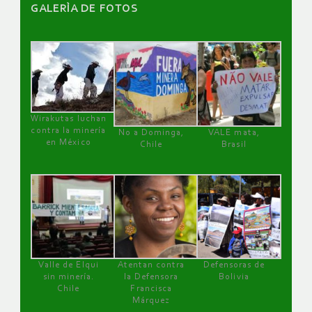
GALERÌA DE FOTOS
Wirakutas luchan
contra la minería
No a Dominga,
VALE mata,
en México
Chile
Brasil
Valle de Elqui
Atentan contra
Defensoras de
sin minería.
la Defensora
Bolivia
Chile
Francisca
Márquez