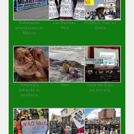
Defensoras
Las Bambas,
PUEBLA, Pue, 27
amenazadas en
Perú
Enero
México
Amazonía
Perú
Valle del Elqui
defiende su
sin minería.
territorio