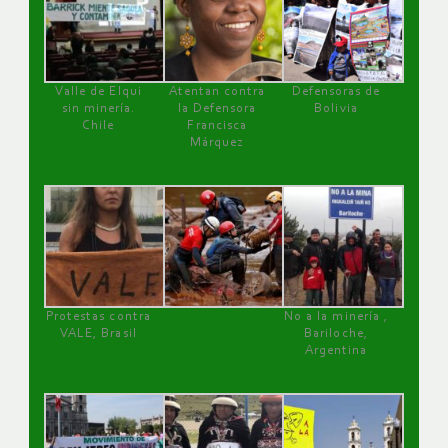
Valle de Elqui
Atentan contra
Defensoras de
sin minería.
la Defensora
Bolivia
Chile
Francisca
Márquez
Protestas contra
No a la minería ,
VALE, Brasil
Bariloche,
Argentina