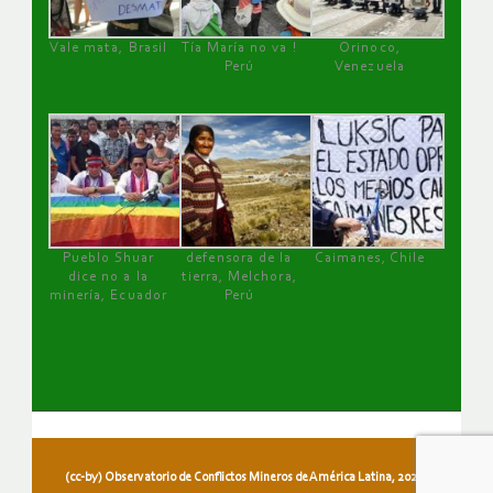
Vale mata, Brasil
Tía María no va !
Orinoco,
Perú
Venezuela
Pueblo Shuar
defensora de la
Caimanes, Chile
dice no a la
tierra, Melchora,
minería, Ecuador
Perú
(cc-by) Observatorio de Conflictos Mineros de América Latina, 2026