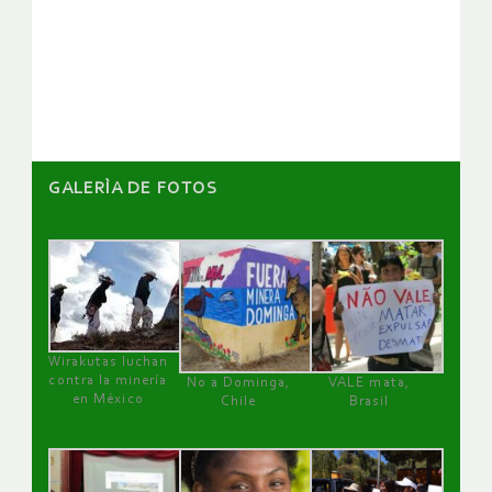
GALERÌA DE FOTOS
Wirakutas luchan
contra la minería
No a Dominga,
VALE mata,
en México
Chile
Brasil