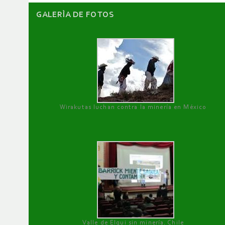
GALERÌA DE FOTOS
Wirakutas luchan contra la minería en México
Valle de Elqui sin minería. Chile