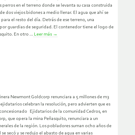
s perros en el terreno donde se levanta su casa construida
e dos viejos bidones a medio llenar. El agua que ahí se
 para el resto del día. Detrás de ese terreno, una
por guardias de seguridad. El contenedor tiene el logo de
uito. En otro ...
Leer más
→
minera Newmont Goldcorp renunciara a 5 millones de m3
jidatarios celebran la resolución, pero advierten que es
do concesionado Ejidatarios de la comunidad Cedros, en
p, que opera la mina Peñasquito, renunciara a un
inerales de la región. Los pobladores suman ocho años de
se secó y se redujo el abasto de agua en varias