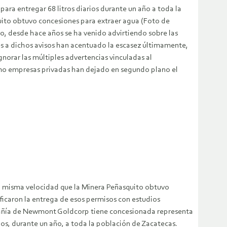
ra entregar 68 litros diarios durante un año a toda la
uito obtuvo concesiones para extraer agua (Foto de
io, desde hace años se ha venido advirtiendo sobre las
ones a dichos avisos han acentuado la escasez últimamente,
ignorar las múltiples advertencias vinculadas al
 como empresas privadas han dejado en segundo plano el
 la misma velocidad que la Minera Peñasquito obtuvo
ificaron la entrega de esos permisos con estudios
pañía de Newmont Goldcorp tiene concesionada representa
arios, durante un año, a toda la población de Zacatecas.