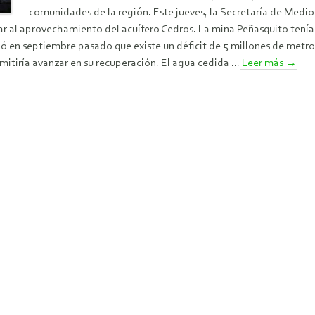
comunidades de la región. Este jueves, la Secretaría de Medi
iar al aprovechamiento del acuífero Cedros. La mina Peñasquito ten
 en septiembre pasado que existe un déficit de 5 millones de metro
itiría avanzar en su recuperación. El agua cedida ...
Leer más
→