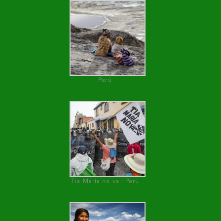
Perú
Tía María no va ! Perú