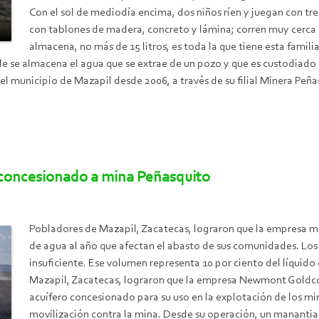
Con el sol de mediodía encima, dos niños ríen y juegan con tre
con tablones de madera, concreto y lámina; corren muy cerca d
almacena, no más de 15 litros, es toda la que tiene esta familia
de se almacena el agua que se extrae de un pozo y que es custodiado 
municipio de Mazapil desde 2006, a través de su filial Minera Peñasq
o concesionado a mina Peñasquito
Pobladores de Mazapil, Zacatecas, lograron que la empresa 
de agua al año que afectan el abasto de sus comunidades. Los e
insuficiente. Ese volumen representa 10 por ciento del líqui
Mazapil, Zacatecas, lograron que la empresa Newmont Goldcor
acuífero concesionado para su uso en la explotación de los m
movilización contra la mina. Desde su operación, un manantial 