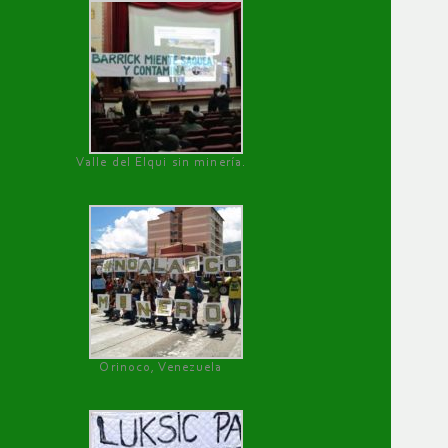
Valle del Elqui sin minería.
Orinoco, Venezuela