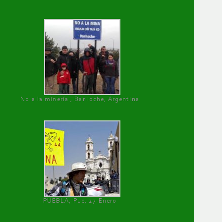
No a la minería , Bariloche, Argentina
PUEBLA, Pue, 27 Enero