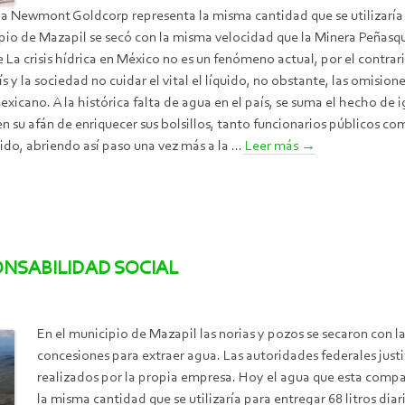
 Newmont Goldcorp representa la misma cantidad que se utilizaría pa
pio de Mazapil se secó con la misma velocidad que la Minera Peñasq
a crisis hídrica en México no es un fenómeno actual, por el contrar
ís y la sociedad no cuidar el vital el líquido, no obstante, las omisi
exicano. A la histórica falta de agua en el país, se suma el hecho de 
en su afán de enriquecer sus bolsillos, tanto funcionarios públicos
do, abriendo así paso una vez más a la ...
Leer más
→
NSABILIDAD SOCIAL
En el municipio de Mazapil las norias y pozos se secaron con
concesiones para extraer agua. Las autoridades federales just
realizados por la propia empresa. Hoy el agua que esta com
la misma cantidad que se utilizaría para entregar 68 litros di