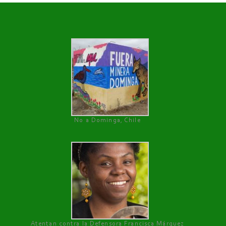
No a Dominga, Chile
Atentan contra la Defensora Francisca Márquez