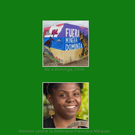
No a Dominga, Chile
Atentan contra la Defensora Francisca Márquez