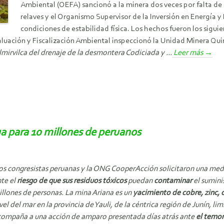
Ambiental (OEFA) sancionó a la minera dos veces por falta de 
relaves y el Organismo Supervisor de la Inversión en Energía 
condiciones de estabilidad física. Los hechos fueron los siguie
luación y Fiscalización Ambiental inspeccionó la Unidad Minera Quir
mirvilca del drenaje de la desmontera Codiciada y ...
Leer más
→
a para 10 millones de peruanos
s congresistas peruanas y la ONG CooperAcción solicitaron una medi
te el
riesgo de que sus residuos tóxicos
puedan
contaminar
el sumini
llones de personas. La mina Ariana es un
yacimiento de cobre, zinc, o
vel del mar en la provincia de Yauli, de la céntrica región de Junín, l
ompaña a una acción de amparo presentada días atrás ante
el temor