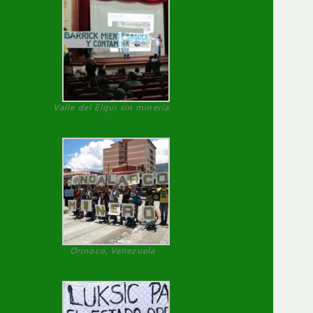
Valle del Elqui sin minería.
Orinoco, Venezuela