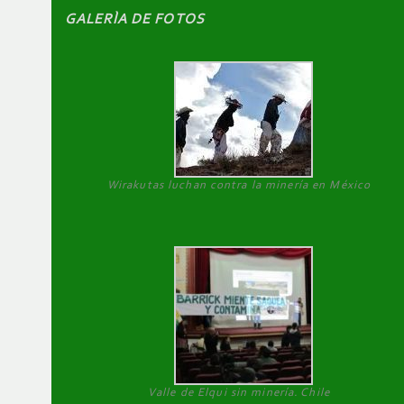
GALERÌA DE FOTOS
Wirakutas luchan contra la minería en México
Valle de Elqui sin minería. Chile