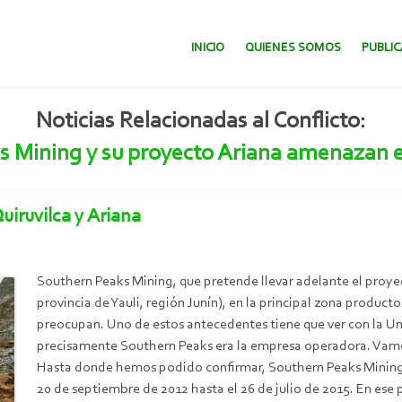
SALTAR AL CONTENIDO.
INICIO
QUIENES SOMOS
PUBLI
Noticias Relacionadas al Conflicto:
s Mining y su proyecto Ariana amenazan e
uiruvilca y Ariana
Southern Peaks Mining, que pretende llevar adelante el proy
provincia de Yauli, región Junín), en la principal zona produc
preocupan. Uno de estos antecedentes tiene que ver con la Un
precisamente Southern Peaks era la empresa operadora. Vamo
Hasta donde hemos podido confirmar, Southern Peaks Mining 
20 de septiembre de 2012 hasta el 26 de julio de 2015. En ese