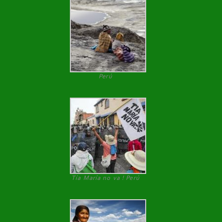
Perú
Tía María no va ! Perú