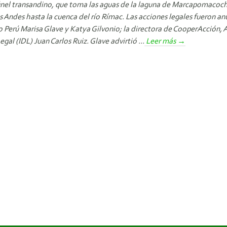
nel transandino, que toma las aguas de la laguna de Marcapomacocha,
s Andes hasta la cuenca del río Rímac. Las acciones legales fueron an
 Perú Marisa Glave y Katya Gilvonio; la directora de CooperAcción, A
al (IDL) Juan Carlos Ruiz. Glave advirtió ...
Leer más
→