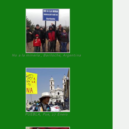
No a la minería , Bariloche, Argentina
PUEBLA, Pue, 27 Enero