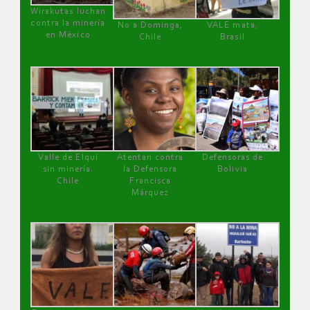
Wirakutas luchan
contra la minería
No a Dominga,
VALE mata,
en México
Chile
Brasil
Valle de Elqui
Atentan contra
Defensoras de
sin minería.
la Defensora
Bolivia
Chile
Francisca
Márquez