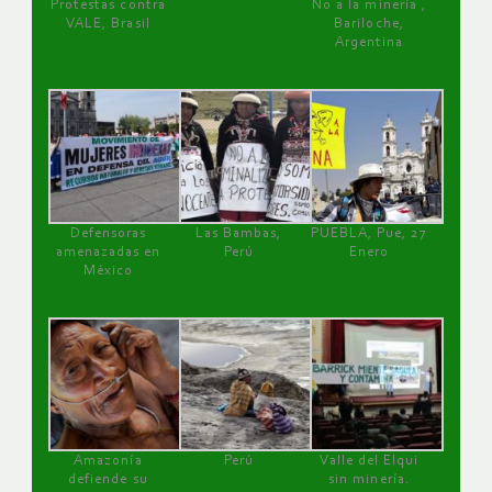
Protestas contra
No a la minería ,
VALE, Brasil
Bariloche,
Argentina
Defensoras
Las Bambas,
PUEBLA, Pue, 27
amenazadas en
Perú
Enero
México
Amazonía
Perú
Valle del Elqui
defiende su
sin minería.