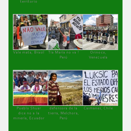
territorio
Vale mata, Brasil
Tía María no va !
Orinoco,
Perú
Venezuela
Pueblo Shuar
defensora de la
Caimanes, Chile
dice no a la
tierra, Melchora,
minería, Ecuador
Perú