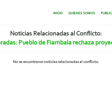
SALTAR AL CONTENIDO.
INICIO
QUIENES SOMOS
PUBLI
Noticias Relacionadas al Conflicto:
radas: Pueblo de Fiambala rechaza proyect
No se encontraron noticias relacionadas al conflicto.