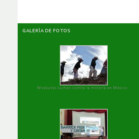
GALERÌA DE FOTOS
Wirakutas luchan contra la minería en México