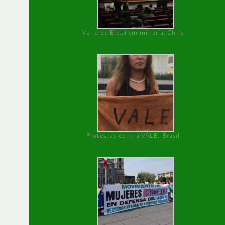
Valle de Elqui sin minería. Chile
Protestas contra VALE, Brasil