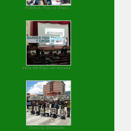
PUEBLA, Pue, 27 Enero
Valle del Elqui sin minería.
Orinoco, Venezuela