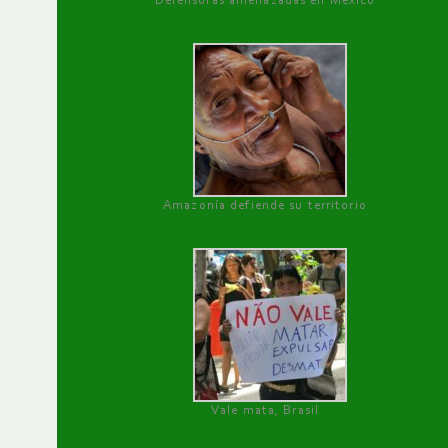
Defensoras amenazadas en México
Amazonía defiende su territorio
Vale mata, Brasil