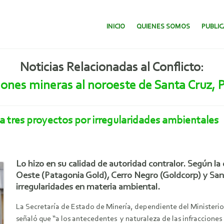
SALTAR AL CONTENIDO.
INICIO
QUIENES SOMOS
PUBLI
Noticias Relacionadas al Conflicto:
iones mineras al noroeste de Santa Cruz, 
a tres proyectos por irregularidades ambientales
Lo hizo en su calidad de autoridad contralor. Según la
Oeste (Patagonia Gold), Cerro Negro (Goldcorp) y San 
irregularidades en materia ambiental.
La Secretaría de Estado de Minería, dependiente del Ministerio 
señaló que “a los antecedentes y naturaleza de las infraccione