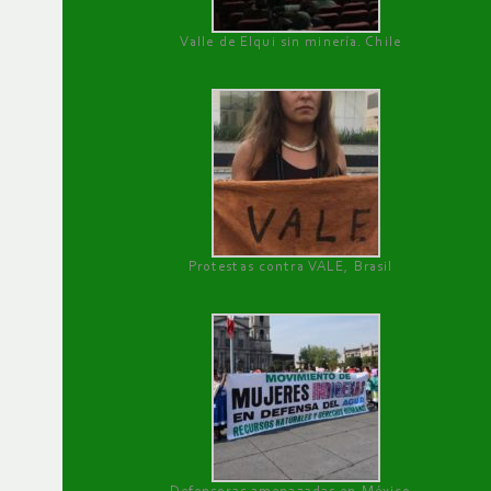
Valle de Elqui sin minería. Chile
Protestas contra VALE, Brasil