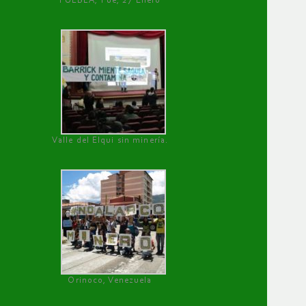
PUEBLA, Pue, 27 Enero
Valle del Elqui sin minería.
Orinoco, Venezuela