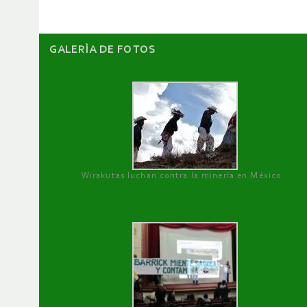
GALERÌA DE FOTOS
Wirakutas luchan contra la minería en México