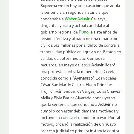
Suprema
emitió hoy una
casación
que anula
la sentencia en segunda instancia que
condenaba a
Walter Aduviri
Calisaya,
dirigente aymara y actual candidato al
gobierno regional de
Puno
, a siete años de
prisión efectiva y al pago de una reparación
civil de S/2 millones por el delito de contra la
tranquilidad pública en agravio del Estado en
calidad de autor mediato. Comos se
recuerda, en mayo del 2011
Aduviri
lideró
una protesta contra la minera Bear Creek
conocida como el
‘Aymarazo’
. Los vocales
César San Martín Castro, Hugo Príncipe
Trujillo, Iván Sequeiros Vargas, Luisa Chávez
Mella y Elvia Barios Alvarado concluyeron
que la sentencia que condenó a
Aduviri
no
cumplió con estar debidamente motivada y
no tuvo en cuenta el debido proceso. Por tal
motivo, ordenó la realización de un nuevo
proceso judicial en primera instancia contra