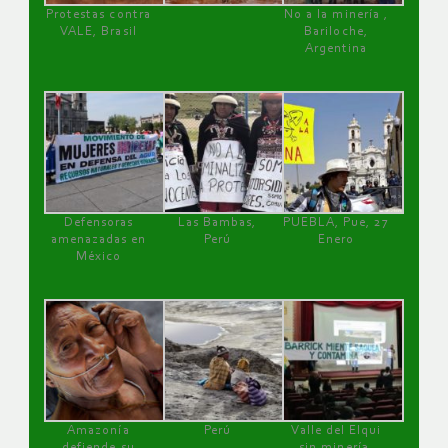
Protestas contra
No a la minería ,
VALE, Brasil
Bariloche,
Argentina
Defensoras
Las Bambas,
PUEBLA, Pue, 27
amenazadas en
Perú
Enero
México
Amazonía
Perú
Valle del Elqui
defiende su
sin minería.