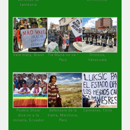
territorio
Vale mata, Brasil
Tía María no va !
Orinoco,
Perú
Venezuela
Pueblo Shuar
defensora de la
Caimanes, Chile
dice no a la
tierra, Melchora,
minería, Ecuador
Perú