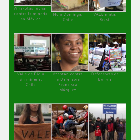
Wirakutas luchan
contra la minería
No a Dominga,
VALE mata,
en México
Chile
Brasil
Valle de Elqui
Atentan contra
Defensoras de
sin minería.
la Defensora
Bolivia
Chile
Francisca
Márquez