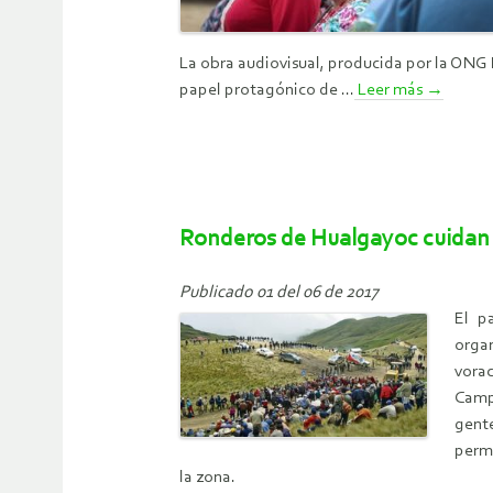
La obra audiovisual, producida por la ONG I
papel protagónico de ...
Leer más
→
Ronderos de Hualgayoc cuidan 
Publicado 01 del 06 de 2017
El p
organ
vorac
Campe
gent
perma
la zona.