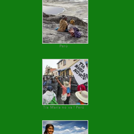
Perú
Tía María no va ! Perú