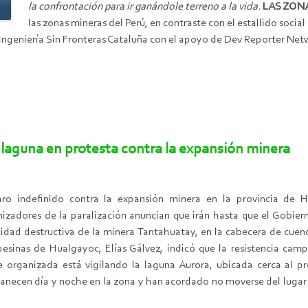
la confrontación para ir ganándole terreno a la vida.
LAS ZON
las zonas mineras del Perú, en contraste con el estallido soc
ngeniería Sin Fronteras Cataluña con el apoyo de Dev Reporter Networ
laguna en protesta contra la expansión minera
aro indefinido contra la expansión minera en la provincia de
izadores de la paralización anuncian que irán hasta que el Gobier
idad destructiva de la minera Tantahuatay, en la cabecera de cuenc
sinas de Hualgayoc, Elías Gálvez, indicó que la resistencia camp
e organizada está vigilando la laguna Aurora, ubicada cerca al p
necen día y noche en la zona y han acordado no moverse del lugar ha