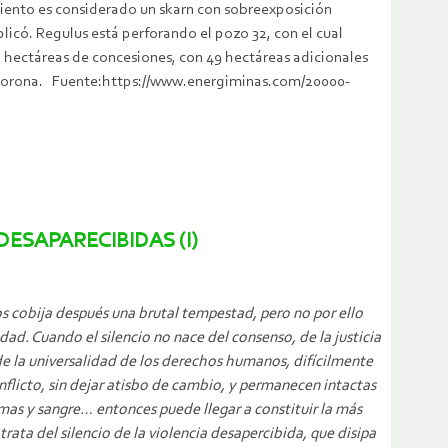
miento es considerado un skarn con sobreexposición
plicó. Regulus está perforando el pozo 32, con el cual
12 hectáreas de concesiones, con 49 hectáreas adicionales
o Corona. Fuente:https://www.energiminas.com/20000-
DESAPARECIBIDAS (I)
nos cobija después una brutal tempestad, pero no por ello
ad. Cuando el silencio no nace del consenso, de la justicia
 de la universalidad de los derechos humanos, difícilmente
nflicto, sin dejar atisbo de cambio, y permanecen intactas
imas y sangre… entonces puede llegar a constituir la más
rata del silencio de la violencia desapercibida, que disipa