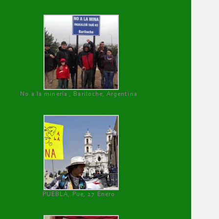
No a la minería , Bariloche, Argentina
PUEBLA, Pue, 27 Enero