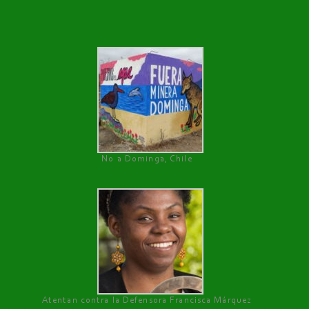
No a Dominga, Chile
Atentan contra la Defensora Francisca Márquez