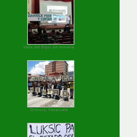
Valle del Elqui sin minería.
Orinoco, Venezuela