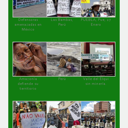
Defensoras
Las Bambas,
PUEBLA, Pue, 27
amenazadas en
Perú
Enero
México
Amazonía
Perú
Valle del Elqui
defiende su
sin minería.
territorio