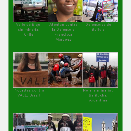
Valle de Elqui
Atentan contra
Defensoras de
sin minería.
la Defensora
Bolivia
Chile
Francisca
Márquez
Protestas contra
No a la minería ,
VALE, Brasil
Bariloche,
Argentina