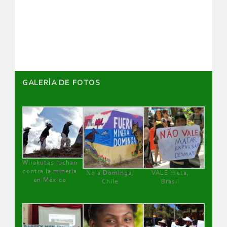
GALERÌA DE FOTOS
Wirakutas luchan
contra la minería
No a Dominga,
VALE mata,
en México
Chile
Brasil