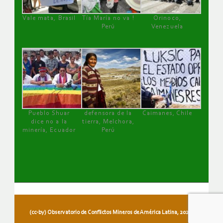
Vale mata, Brasil
Tía María no va !
Orinoco,
Perú
Venezuela
Pueblo Shuar
defensora de la
Caimanes, Chile
dice no a la
tierra, Melchora,
minería, Ecuador
Perú
(cc-by) Observatorio de Conflictos Mineros de América Latina, 2026