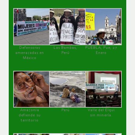
Defensoras
Las Bambas,
PUEBLA, Pue, 27
amenazadas en
Perú
Enero
México
Amazonía
Perú
Valle del Elqui
defiende su
sin minería.
territorio