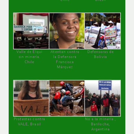
Valle de Elqui
Atentan contra
Defensoras de
sin minería.
la Defensora
Bolivia
Chile
Francisca
Márquez
Protestas contra
No a la minería ,
VALE, Brasil
Bariloche,
Argentina