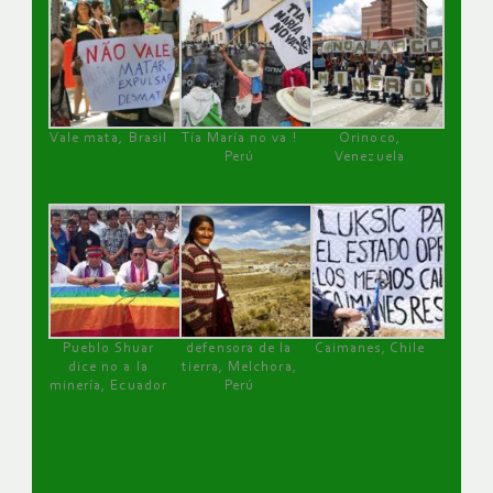
Vale mata, Brasil
Tía María no va !
Orinoco,
Perú
Venezuela
Pueblo Shuar
defensora de la
Caimanes, Chile
dice no a la
tierra, Melchora,
minería, Ecuador
Perú