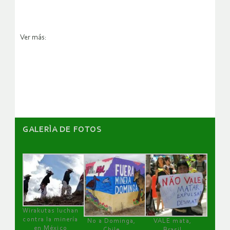
Ver más:
GALERÌA DE FOTOS
Wirakutas luchan
contra la minería
No a Dominga,
VALE mata,
en México
Chile
Brasil