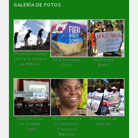
GALERÌA DE FOTOS
Wirakutas luchan
contra la minería
No a Dominga,
VALE mata,
en México
Chile
Brasil
Valle de Elqui
Atentan contra
Defensoras de
sin minería.
la Defensora
Bolivia
Chile
Francisca
Márquez