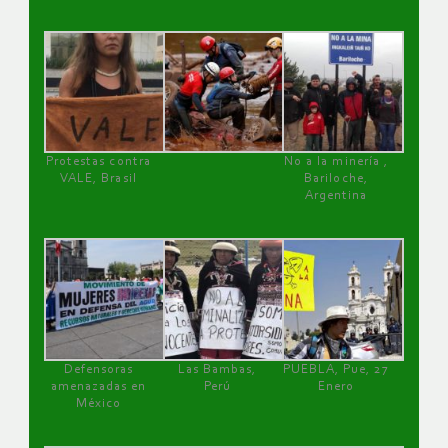
Protestas contra
No a la minería ,
VALE, Brasil
Bariloche,
Argentina
Defensoras
Las Bambas,
PUEBLA, Pue, 27
amenazadas en
Perú
Enero
México